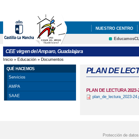
Pa
co
pri
NUESTRO CENTRO
EducamosC
CRFP
CEE virgen del Amparo, Guadalajara
Inicio
»
Educación
»
Documentos
Se encuentra usted aquí
PLAN DE LECT
QUÉ HACEMOS
Servicios
AMPA
PLAN DE LECTURA 2023-
SAAE
plan_de_lectura_2023-24.
Protección de datos